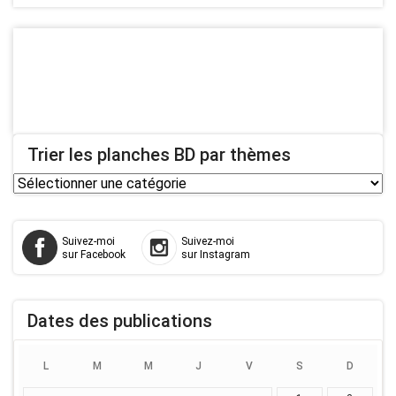
Trier les planches BD par thèmes
Trier
les
planches
Suivez-moi
Suivez-moi
BD
sur Facebook
sur Instagram
par
thèmes
Dates des publications
L
M
M
J
V
S
D