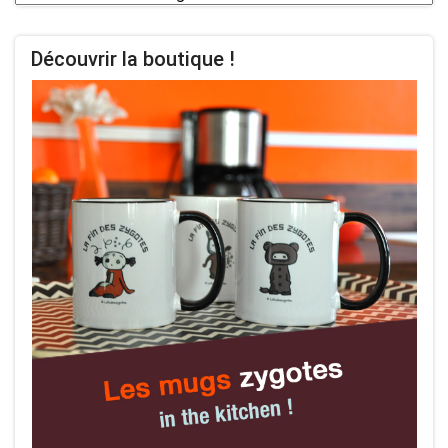
les
planches
Découvrir la boutique !
BD
par
thèmes