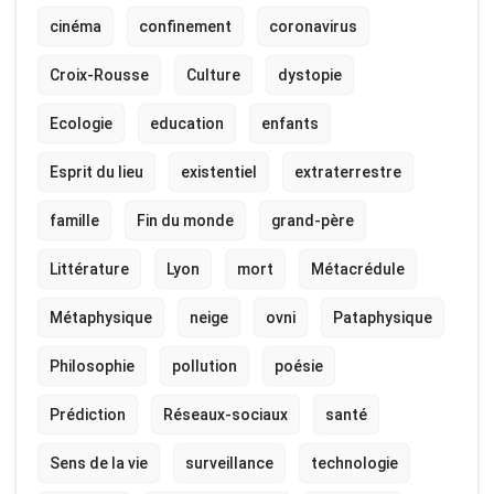
cinéma
confinement
coronavirus
Croix-Rousse
Culture
dystopie
Ecologie
education
enfants
Esprit du lieu
existentiel
extraterrestre
famille
Fin du monde
grand-père
Littérature
Lyon
mort
Métacrédule
Métaphysique
neige
ovni
Pataphysique
Philosophie
pollution
poésie
Prédiction
Réseaux-sociaux
santé
Sens de la vie
surveillance
technologie