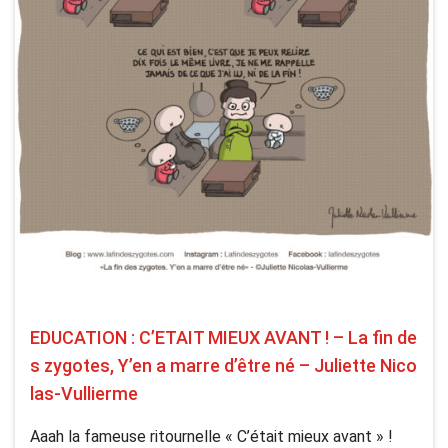
EDUCATION : C’ETAIT MIEUX AVANT ! – La fin de
s zygotes, Y’en a marre d’être né – Juliette Nico
las-Vullierme
Aaah la fameuse ritournelle « C’était mieux avant » !