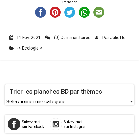
Partager
11 Fév, 2021
(0) Commentaires
Par
Juliette
-> Ecologie <-
Trier les planches BD par thèmes
Trier
les
planches
Suivez-moi
Suivez-moi
BD
sur Facebook
sur Instagram
par
thèmes