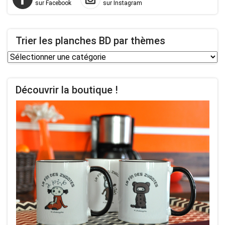
sur Facebook
sur Instagram
Trier les planches BD par thèmes
Trier
les
planches
Découvrir la boutique !
BD
par
thèmes