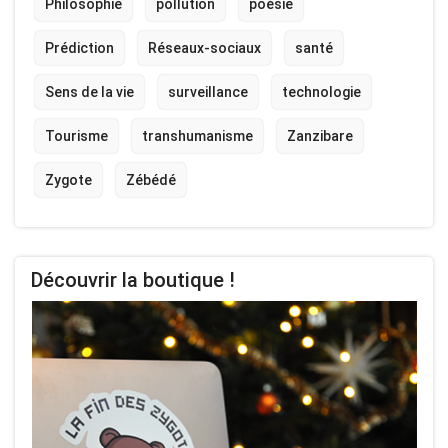
Philosophie
pollution
poésie
Prédiction
Réseaux-sociaux
santé
Sens de la vie
surveillance
technologie
Tourisme
transhumanisme
Zanzibare
Zygote
Zébédé
Découvrir la boutique !