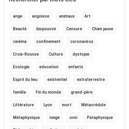
ange
angoisse
animaux
Art
Beauté
biopouvoir
Censure
Chien jaune
cinéma
confinement
coronavirus
Croix-Rousse
Culture
dystopie
Ecologie
education
enfants
Esprit du lieu
existentiel
extraterrestre
famille
Fin du monde
grand-père
Littérature
Lyon
mort
Métacrédule
Métaphysique
neige
ovni
Pataphysique