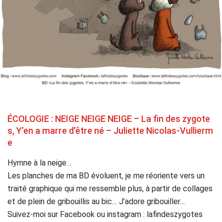
ÉCOLOGIE : NEIGE NEIGE NEIGE – La fin des zygote
s, Y’en a marre d’être né – Juliette Nicolas-Vullierm
e
Hymne à la neige…
Les planches de ma BD évoluent, je me réoriente vers un
traité graphique qui me ressemble plus, à partir de collages
et de plein de gribouillis au bic… J’adore gribouiller…
Suivez-moi sur Facebook ou instagram : lafindeszygotes