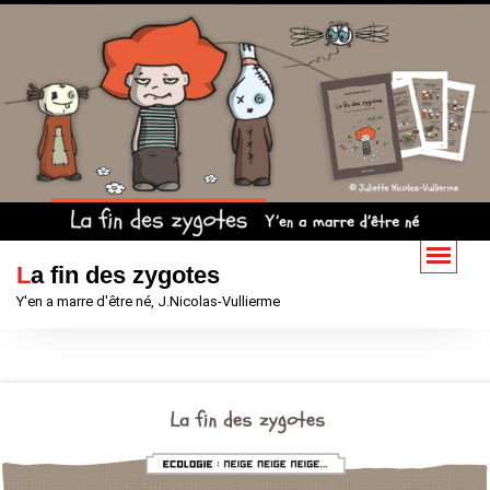
Aller
au
contenu
La fin des zygotes
Y'en a marre d'être né, J.Nicolas-Vullierme