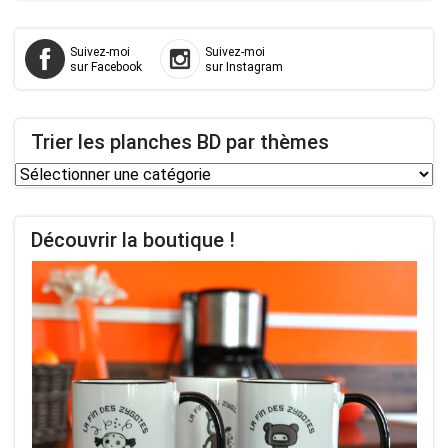
Suivez-moi
Suivez-moi
sur Facebook
sur Instagram
Trier les planches BD par thèmes
Trier
les
planches
Découvrir la boutique !
BD
par
thèmes