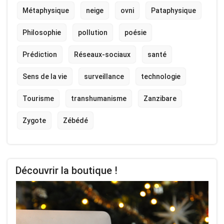
Métaphysique
neige
ovni
Pataphysique
Philosophie
pollution
poésie
Prédiction
Réseaux-sociaux
santé
Sens de la vie
surveillance
technologie
Tourisme
transhumanisme
Zanzibare
Zygote
Zébédé
Découvrir la boutique !