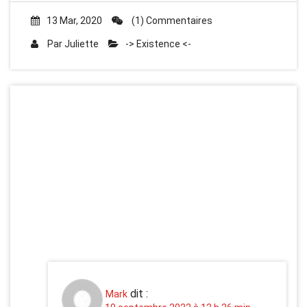
13 Mar, 2020
(1) Commentaires
Par
Juliette
-> Existence <-
One thought on
“
EXISTENCE : ÉPIDÉMIE –
La fin des zygotes, Juliette
Nicolas-Vullierme
”
dit :
Mark