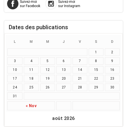
Suivez-moi
Suivez-moi
BD
sur Facebook
sur Instagram
par
thèmes
Dates des publications
L
M
M
J
V
S
D
1
2
3
4
5
6
7
8
9
10
11
12
13
14
15
16
17
18
19
20
21
22
23
24
25
26
27
28
29
30
31
« Nov
août 2026