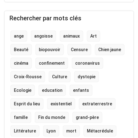
Rechercher par mots clés
ange
angoisse
animaux
Art
Beauté
biopouvoir
Censure
Chien jaune
cinéma
confinement
coronavirus
Croix-Rousse
Culture
dystopie
Ecologie
education
enfants
Esprit du lieu
existentiel
extraterrestre
famille
Fin du monde
grand-père
Littérature
Lyon
mort
Métacrédule