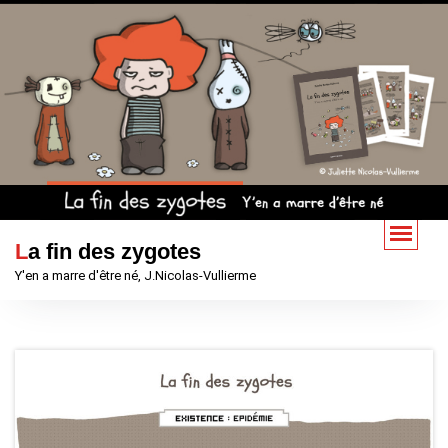
Aller
au
contenu
La fin des zygotes
Y'en a marre d'être né, J.Nicolas-Vullierme