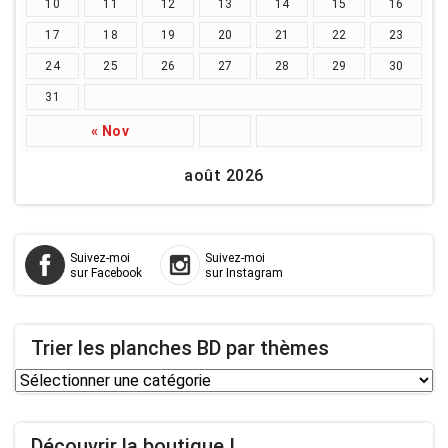
10
11
12
13
14
15
16
17
18
19
20
21
22
23
24
25
26
27
28
29
30
31
« Nov
août 2026
Suivez-moi
Suivez-moi
sur Facebook
sur Instagram
Trier les planches BD par thèmes
Trier
les
planches
Découvrir la boutique !