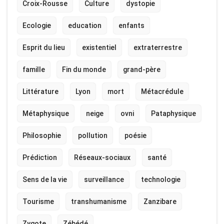
Croix-Rousse
Culture
dystopie
Ecologie
education
enfants
Esprit du lieu
existentiel
extraterrestre
famille
Fin du monde
grand-père
Littérature
Lyon
mort
Métacrédule
Métaphysique
neige
ovni
Pataphysique
Philosophie
pollution
poésie
Prédiction
Réseaux-sociaux
santé
Sens de la vie
surveillance
technologie
Tourisme
transhumanisme
Zanzibare
Zygote
Zébédé