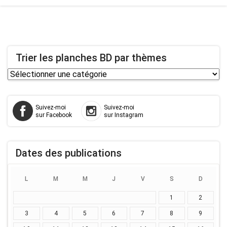
Trier les planches BD par thèmes
Trier
les
planches
Suivez-moi
Suivez-moi
BD
sur Facebook
sur Instagram
par
thèmes
Dates des publications
L
M
M
J
V
S
D
1
2
3
4
5
6
7
8
9