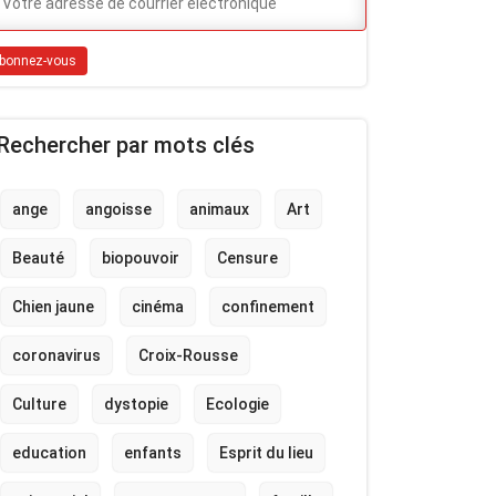
Rechercher par mots clés
ange
angoisse
animaux
Art
Beauté
biopouvoir
Censure
Chien jaune
cinéma
confinement
coronavirus
Croix-Rousse
Culture
dystopie
Ecologie
education
enfants
Esprit du lieu