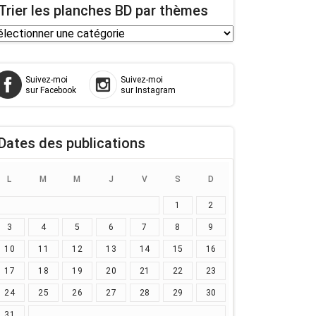
Trier les planches BD par thèmes
ier
s
anches
Suivez-moi
Suivez-moi
D
sur Facebook
sur Instagram
r
èmes
Dates des publications
L
M
M
J
V
S
D
1
2
3
4
5
6
7
8
9
10
11
12
13
14
15
16
17
18
19
20
21
22
23
24
25
26
27
28
29
30
31