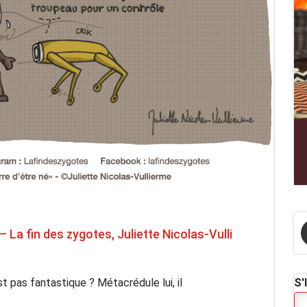
a fin des zygotes, Juliette Nicolas-Vulli
 pas fantastique ? Métacrédule lui, il
S'