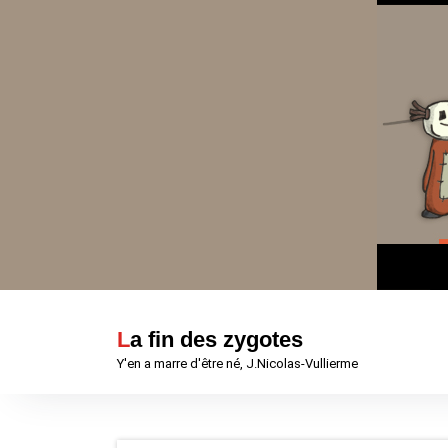
Aller
au
contenu
La fin des zygotes
Y'en a marre d'être né, J.Nicolas-Vullierme