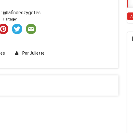
 : @lafindeszygotes
Partager
res
Par
Juliette