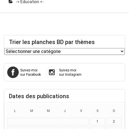
-> Education <-
Trier les planches BD par thèmes
Trier
les
planches
Suivez-moi
Suivez-moi
BD
sur Facebook
sur Instagram
par
thèmes
Dates des publications
L
M
M
J
V
S
D
1
2