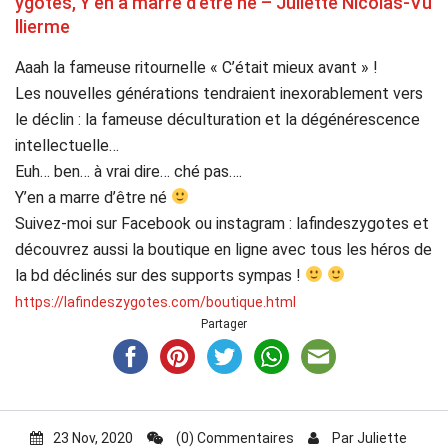
ygotes, Y’en a marre d’être né – Juliette Nicolas-Vu
llierme
Aaah la fameuse ritournelle « C’était mieux avant » !
Les nouvelles générations tendraient inexorablement vers
le déclin : la fameuse déculturation et la dégénérescence
intellectuelle…
Euh… ben… à vrai dire… ché pas….
Y’en a marre d’être né
Suivez-moi sur Facebook ou instagram : lafindeszygotes et
découvrez aussi la boutique en ligne avec tous les héros de
la bd déclinés sur des supports sympas !
https://lafindeszygotes.com/boutique.html
Partager
23 Nov, 2020
(0) Commentaires
Par
Juliette