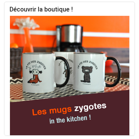
planches
Découvrir la boutique !
BD
par
thèmes