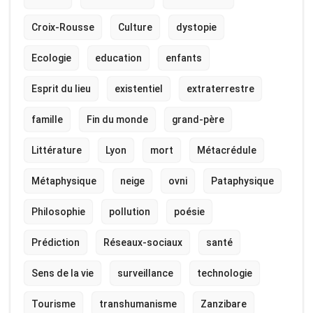
Croix-Rousse
Culture
dystopie
Ecologie
education
enfants
Esprit du lieu
existentiel
extraterrestre
famille
Fin du monde
grand-père
Littérature
Lyon
mort
Métacrédule
Métaphysique
neige
ovni
Pataphysique
Philosophie
pollution
poésie
Prédiction
Réseaux-sociaux
santé
Sens de la vie
surveillance
technologie
Tourisme
transhumanisme
Zanzibare